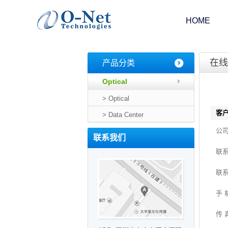
HOME
在线
产品分类
Optical
Networking
> Optical
客户
Products
> Data Center
Communication
公
Products
Products
联系我们
联
联
手 
传 