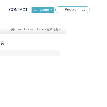
S
CONTACT
Language
Your location:
Home
>
在线订购
>
购表