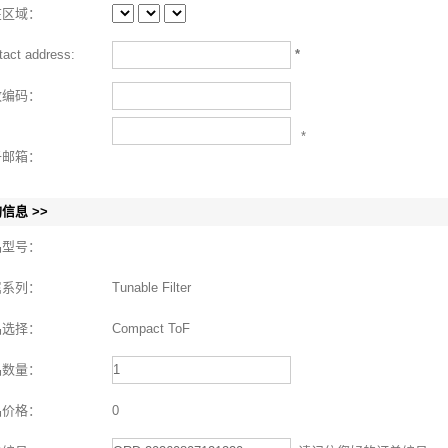
在区域：
tact address:
*
政编码：
*
子邮箱：
信息 >>
品型号：
属系列：
Tunable Filter
品选择：
Compact ToF
品数量：
品价格：
0