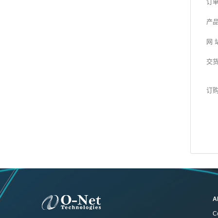
订
产
网 
交
订
A
C