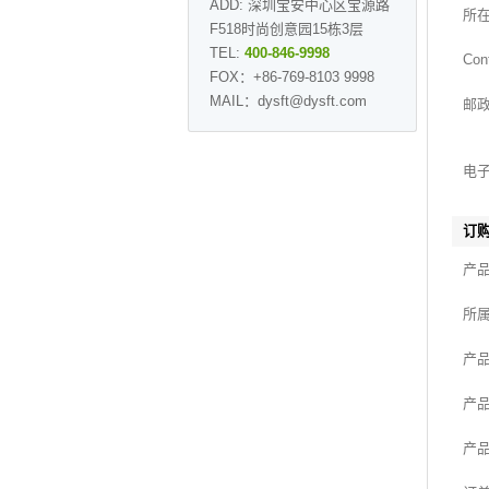
ADD: 深圳宝安中心区宝源路
所
F518时尚创意园15栋3层
TEL:
400-846-9998
Con
FOX：+86-769-8103 9998
MAIL：dysft@dysft.com
邮
电
订购
产
所
产
产
产